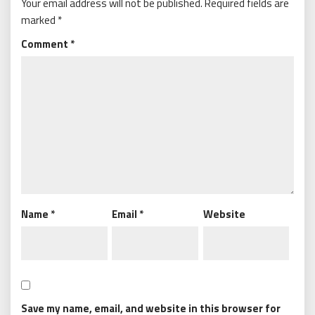
Your email address will not be published.
Required fields are
marked
*
Comment
*
Name
*
Email
*
Website
Save my name, email, and website in this browser for