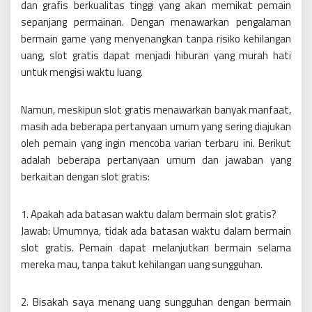
dan grafis berkualitas tinggi yang akan memikat pemain
sepanjang permainan. Dengan menawarkan pengalaman
bermain game yang menyenangkan tanpa risiko kehilangan
uang, slot gratis dapat menjadi hiburan yang murah hati
untuk mengisi waktu luang.
Namun, meskipun slot gratis menawarkan banyak manfaat,
masih ada beberapa pertanyaan umum yang sering diajukan
oleh pemain yang ingin mencoba varian terbaru ini. Berikut
adalah beberapa pertanyaan umum dan jawaban yang
berkaitan dengan slot gratis:
1. Apakah ada batasan waktu dalam bermain slot gratis?
Jawab: Umumnya, tidak ada batasan waktu dalam bermain
slot gratis. Pemain dapat melanjutkan bermain selama
mereka mau, tanpa takut kehilangan uang sungguhan.
2. Bisakah saya menang uang sungguhan dengan bermain