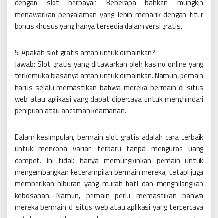
dengan slot berbayar. Beberapa bahkan mungkin
menawarkan pengalaman yang lebih menarik dengan fitur
bonus khusus yang hanya tersedia dalam versi gratis.
5. Apakah slot gratis aman untuk dimainkan?
Jawab: Slot gratis yang ditawarkan oleh kasino online yang
terkemuka biasanya aman untuk dimainkan. Namun, pemain
harus selalu memastikan bahwa mereka bermain di situs
web atau aplikasi yang dapat dipercaya untuk menghindari
penipuan atau ancaman keamanan.
Dalam kesimpulan, bermain slot gratis adalah cara terbaik
untuk mencoba varian terbaru tanpa menguras uang
dompet. Ini tidak hanya memungkinkan pemain untuk
mengembangkan keterampilan bermain mereka, tetapi juga
memberikan hiburan yang murah hati dan menghilangkan
kebosanan. Namun, pemain perlu memastikan bahwa
mereka bermain di situs web atau aplikasi yang terpercaya