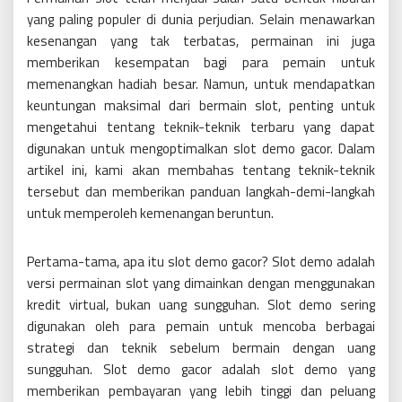
yang paling populer di dunia perjudian. Selain menawarkan
kesenangan yang tak terbatas, permainan ini juga
memberikan kesempatan bagi para pemain untuk
memenangkan hadiah besar. Namun, untuk mendapatkan
keuntungan maksimal dari bermain slot, penting untuk
mengetahui tentang teknik-teknik terbaru yang dapat
digunakan untuk mengoptimalkan slot demo gacor. Dalam
artikel ini, kami akan membahas tentang teknik-teknik
tersebut dan memberikan panduan langkah-demi-langkah
untuk memperoleh kemenangan beruntun.
Pertama-tama, apa itu slot demo gacor? Slot demo adalah
versi permainan slot yang dimainkan dengan menggunakan
kredit virtual, bukan uang sungguhan. Slot demo sering
digunakan oleh para pemain untuk mencoba berbagai
strategi dan teknik sebelum bermain dengan uang
sungguhan. Slot demo gacor adalah slot demo yang
memberikan pembayaran yang lebih tinggi dan peluang