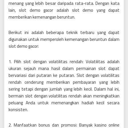
menang yang lebih besar daripada rata-rata. Dengan kata
lain, slot demo gacor adalah slot demo yang dapat
memberikan kemenangan beruntun.
Berikut ini adalah beberapa teknik terbaru yang dapat
digunakan untuk memperoleh kemenangan beruntun dalam
slot demo gacor:
1. Pilih slot dengan volatilitas rendah: Volatilitas adalah
ukuran sejauh mana hasil dalam permainan slot dapat
bervariasi dari putaran ke putaran. Slot dengan volatilitas
rendah cenderung memberikan pembayaran yang lebih
sering tetapi dengan jumlah yang lebih kecil. Dalam hal ini,
bermain slot dengan volatilitas rendah akan meningkatkan
peluang Anda untuk memenangkan hadiah kecil secara
konsisten.
2. Manfaatkan bonus dan promosi: Banyak kasino online