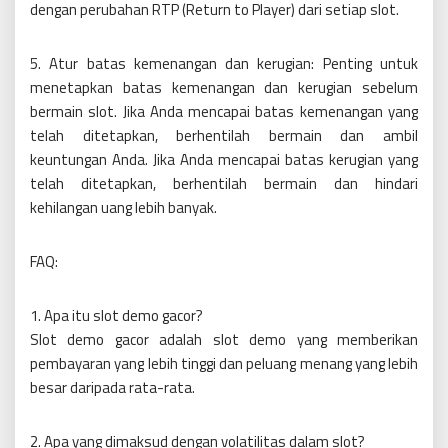
dengan perubahan RTP (Return to Player) dari setiap slot.
5. Atur batas kemenangan dan kerugian: Penting untuk
menetapkan batas kemenangan dan kerugian sebelum
bermain slot. Jika Anda mencapai batas kemenangan yang
telah ditetapkan, berhentilah bermain dan ambil
keuntungan Anda. Jika Anda mencapai batas kerugian yang
telah ditetapkan, berhentilah bermain dan hindari
kehilangan uang lebih banyak.
FAQ:
1. Apa itu slot demo gacor?
Slot demo gacor adalah slot demo yang memberikan
pembayaran yang lebih tinggi dan peluang menang yang lebih
besar daripada rata-rata.
2. Apa yang dimaksud dengan volatilitas dalam slot?