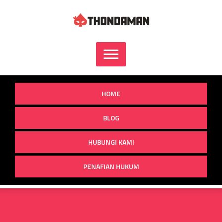
Skip
to
content
HOME
BLOG
HUBUNGI KAMI
PENAFIAN HUKUM