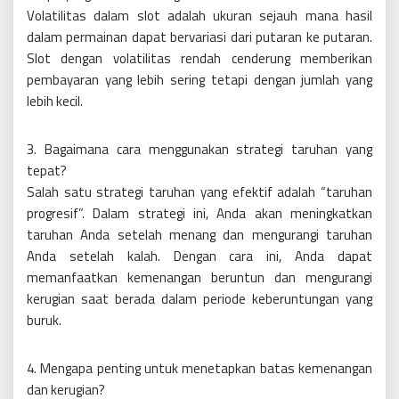
Volatilitas dalam slot adalah ukuran sejauh mana hasil
dalam permainan dapat bervariasi dari putaran ke putaran.
Slot dengan volatilitas rendah cenderung memberikan
pembayaran yang lebih sering tetapi dengan jumlah yang
lebih kecil.
3. Bagaimana cara menggunakan strategi taruhan yang
tepat?
Salah satu strategi taruhan yang efektif adalah “taruhan
progresif”. Dalam strategi ini, Anda akan meningkatkan
taruhan Anda setelah menang dan mengurangi taruhan
Anda setelah kalah. Dengan cara ini, Anda dapat
memanfaatkan kemenangan beruntun dan mengurangi
kerugian saat berada dalam periode keberuntungan yang
buruk.
4. Mengapa penting untuk menetapkan batas kemenangan
dan kerugian?