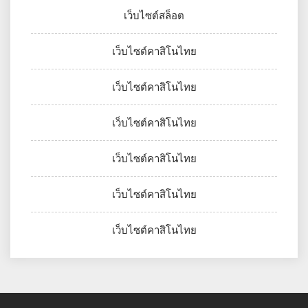
เว็บไซต์สล็อต
เว็บไซต์คาสิโนไทย
เว็บไซต์คาสิโนไทย
เว็บไซต์คาสิโนไทย
เว็บไซต์คาสิโนไทย
เว็บไซต์คาสิโนไทย
เว็บไซต์คาสิโนไทย