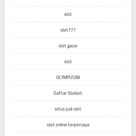
slot
slot777
slot gacor
slot
OLYMPUS88
Daftar Sbobet
situs judi slot
slot online terpercaya