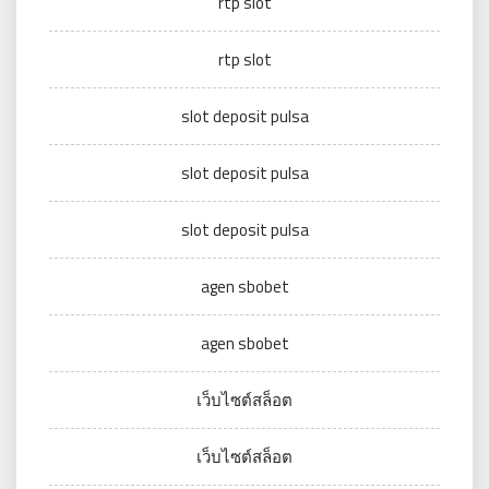
rtp slot
rtp slot
slot deposit pulsa
slot deposit pulsa
slot deposit pulsa
agen sbobet
agen sbobet
เว็บไซต์สล็อต
เว็บไซต์สล็อต