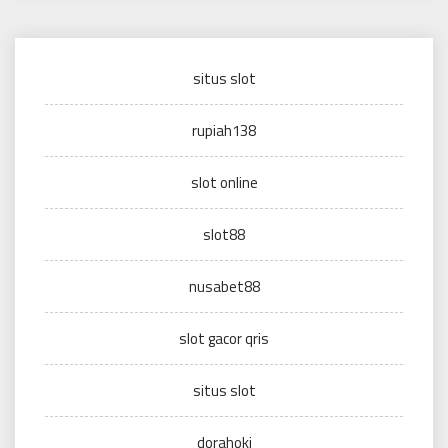
situs slot
⁠rupiah138
slot online
slot88
nusabet88
slot gacor qris
situs slot
dorahoki