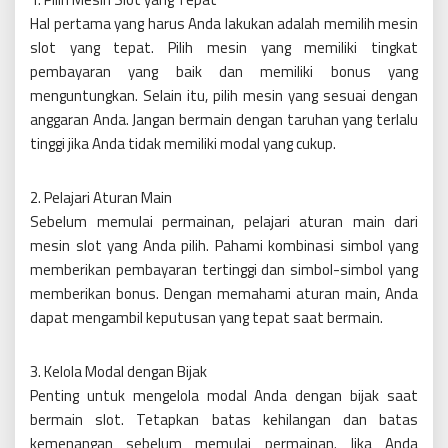
Hal pertama yang harus Anda lakukan adalah memilih mesin
slot yang tepat. Pilih mesin yang memiliki tingkat
pembayaran yang baik dan memiliki bonus yang
menguntungkan. Selain itu, pilih mesin yang sesuai dengan
anggaran Anda. Jangan bermain dengan taruhan yang terlalu
tinggi jika Anda tidak memiliki modal yang cukup.
2. Pelajari Aturan Main
Sebelum memulai permainan, pelajari aturan main dari
mesin slot yang Anda pilih. Pahami kombinasi simbol yang
memberikan pembayaran tertinggi dan simbol-simbol yang
memberikan bonus. Dengan memahami aturan main, Anda
dapat mengambil keputusan yang tepat saat bermain.
3. Kelola Modal dengan Bijak
Penting untuk mengelola modal Anda dengan bijak saat
bermain slot. Tetapkan batas kehilangan dan batas
kemenangan sebelum memulai permainan. Jika Anda