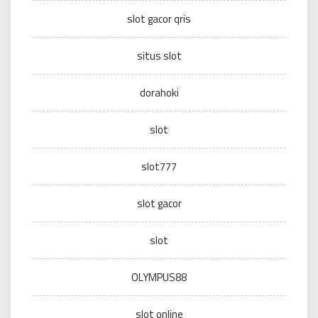
slot gacor qris
situs slot
dorahoki
slot
slot777
slot gacor
slot
OLYMPUS88
slot online