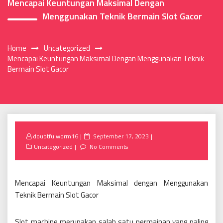
Mencapai Keuntungan Maksimal Dengan
Menggunakan Teknik Bermain Slot Gacor
Home
Uncategorized
Mencapai Keuntungan Maksimal Dengan Menggunakan Teknik
Bermain Slot Gacor
Posted
doubtfulworm16
September 17, 2023
on
Uncategorized
No Comments
Mencapai Keuntungan Maksimal dengan Menggunakan
Teknik Bermain Slot Gacor
Slot machine merupakan salah satu permainan yang paling