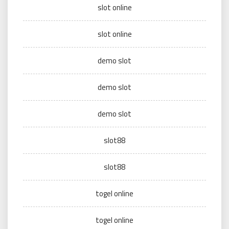
slot online
slot online
demo slot
demo slot
demo slot
slot88
slot88
togel online
togel online