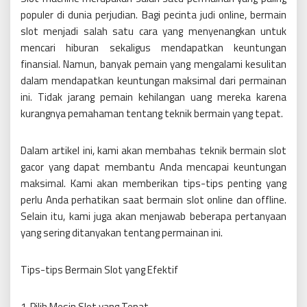
populer di dunia perjudian. Bagi pecinta judi online, bermain
slot menjadi salah satu cara yang menyenangkan untuk
mencari hiburan sekaligus mendapatkan keuntungan
finansial. Namun, banyak pemain yang mengalami kesulitan
dalam mendapatkan keuntungan maksimal dari permainan
ini. Tidak jarang pemain kehilangan uang mereka karena
kurangnya pemahaman tentang teknik bermain yang tepat.
Dalam artikel ini, kami akan membahas teknik bermain slot
gacor yang dapat membantu Anda mencapai keuntungan
maksimal. Kami akan memberikan tips-tips penting yang
perlu Anda perhatikan saat bermain slot online dan offline.
Selain itu, kami juga akan menjawab beberapa pertanyaan
yang sering ditanyakan tentang permainan ini.
Tips-tips Bermain Slot yang Efektif
1. Pilih Mesin Slot yang Tepat