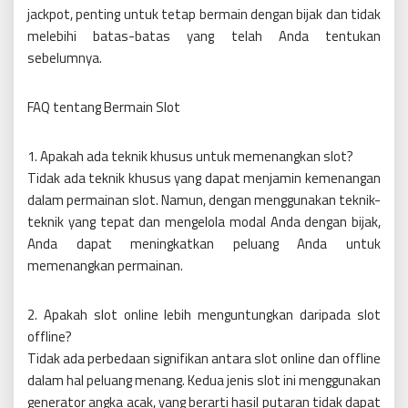
jackpot, penting untuk tetap bermain dengan bijak dan tidak
melebihi batas-batas yang telah Anda tentukan
sebelumnya.
FAQ tentang Bermain Slot
1. Apakah ada teknik khusus untuk memenangkan slot?
Tidak ada teknik khusus yang dapat menjamin kemenangan
dalam permainan slot. Namun, dengan menggunakan teknik-
teknik yang tepat dan mengelola modal Anda dengan bijak,
Anda dapat meningkatkan peluang Anda untuk
memenangkan permainan.
2. Apakah slot online lebih menguntungkan daripada slot
offline?
Tidak ada perbedaan signifikan antara slot online dan offline
dalam hal peluang menang. Kedua jenis slot ini menggunakan
generator angka acak, yang berarti hasil putaran tidak dapat