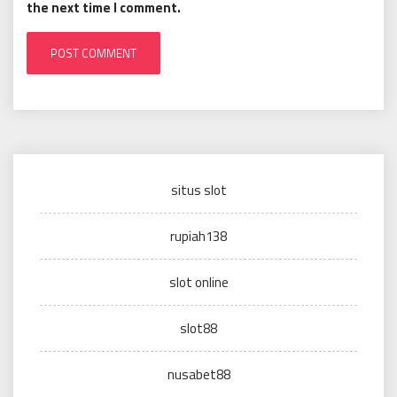
the next time I comment.
situs slot
⁠rupiah138
slot online
slot88
nusabet88