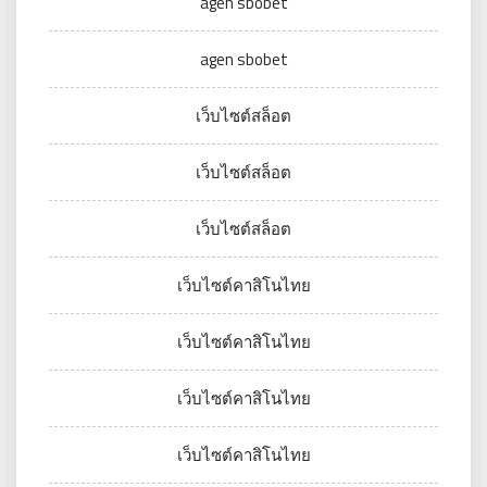
agen sbobet
agen sbobet
เว็บไซต์สล็อต
เว็บไซต์สล็อต
เว็บไซต์สล็อต
เว็บไซต์คาสิโนไทย
เว็บไซต์คาสิโนไทย
เว็บไซต์คาสิโนไทย
เว็บไซต์คาสิโนไทย