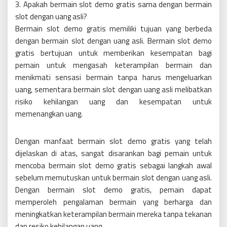
3. Apakah bermain slot demo gratis sama dengan bermain
slot dengan uang asli?
Bermain slot demo gratis memiliki tujuan yang berbeda
dengan bermain slot dengan uang asli. Bermain slot demo
gratis bertujuan untuk memberikan kesempatan bagi
pemain untuk mengasah keterampilan bermain dan
menikmati sensasi bermain tanpa harus mengeluarkan
uang, sementara bermain slot dengan uang asli melibatkan
risiko kehilangan uang dan kesempatan untuk
memenangkan uang.
Dengan manfaat bermain slot demo gratis yang telah
dijelaskan di atas, sangat disarankan bagi pemain untuk
mencoba bermain slot demo gratis sebagai langkah awal
sebelum memutuskan untuk bermain slot dengan uang asli.
Dengan bermain slot demo gratis, pemain dapat
memperoleh pengalaman bermain yang berharga dan
meningkatkan keterampilan bermain mereka tanpa tekanan
dan resiko kehilangan uang.