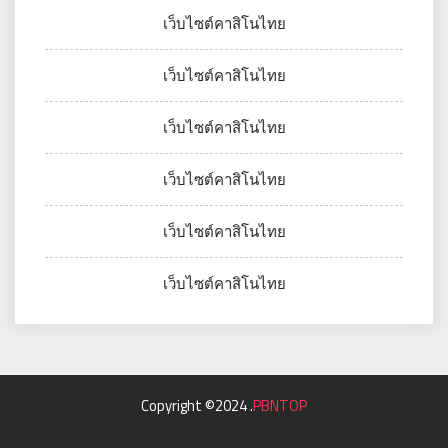
เว็บไซต์คาสิโนไทย
เว็บไซต์คาสิโนไทย
เว็บไซต์คาสิโนไทย
เว็บไซต์คาสิโนไทย
เว็บไซต์คาสิโนไทย
เว็บไซต์คาสิโนไทย
Copyright ©2024 .
PBNTOP