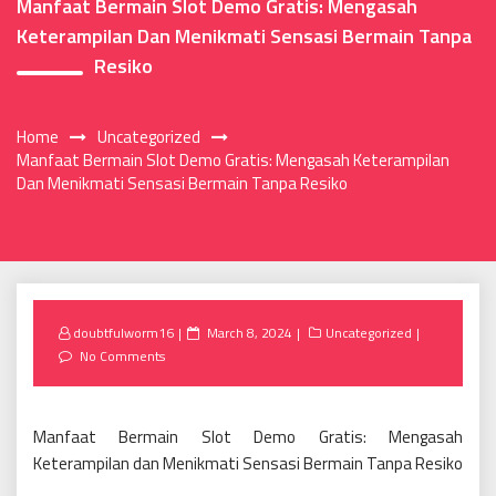
Manfaat Bermain Slot Demo Gratis: Mengasah
Keterampilan Dan Menikmati Sensasi Bermain Tanpa
Resiko
Home
Uncategorized
Manfaat Bermain Slot Demo Gratis: Mengasah Keterampilan
Dan Menikmati Sensasi Bermain Tanpa Resiko
Posted
doubtfulworm16
March 8, 2024
Uncategorized
on
No Comments
Manfaat Bermain Slot Demo Gratis: Mengasah
Keterampilan dan Menikmati Sensasi Bermain Tanpa Resiko