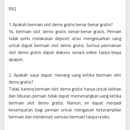
FAQ
1. Apakah bermain slot demo gratis benar-benar gratis?
Ya, bermain slot demo gratis benar-benar gratis. Pemain
tidak perlu melakukan deposit atau mengeluarkan uang
untuk dapat bermain slot demo gratis. Semua permainan
slot demo gratis dapat diakses secara online tanpa biaya
apapun.
2. Apakah saya dapat menang uang ketika bermain slot
demo gratis?
Tidak, karena bermain slot demo gratis hanya untuk latihan
dan hiburan, pemain tidak dapat memenangkan uang ketika
bermain slot demo gratis. Namun, ini dapat menjadi
kesempatan bagi pemain untuk mengasah keterampilan
bermain dan menikmati sensasi bermain tanpa resiko.