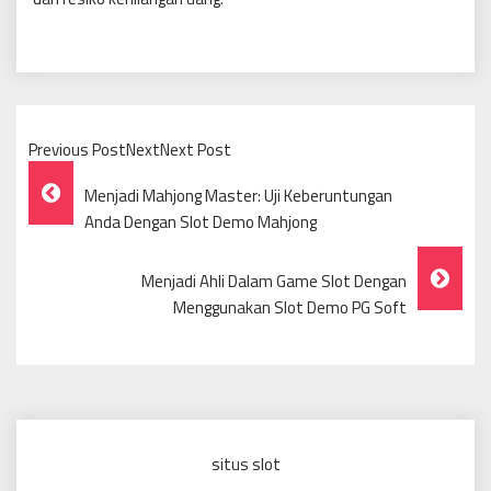
Previous PostNextNext Post
Post
Menjadi Mahjong Master: Uji Keberuntungan
Navigation
Anda Dengan Slot Demo Mahjong
Menjadi Ahli Dalam Game Slot Dengan
Menggunakan Slot Demo PG Soft
situs slot