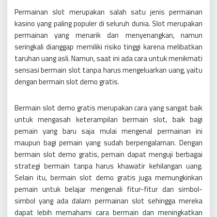
Permainan slot merupakan salah satu jenis permainan
kasino yang paling populer di seluruh dunia. Slot merupakan
permainan yang menarik dan menyenangkan, namun
seringkali dianggap memiliki risiko tinggi karena melibatkan
taruhan uang asli. Namun, saat ini ada cara untuk menikmati
sensasi bermain slot tanpa harus mengeluarkan uang, yaitu
dengan bermain slot demo gratis.
Bermain slot demo gratis merupakan cara yang sangat baik
untuk mengasah keterampilan bermain slot, baik bagi
pemain yang baru saja mulai mengenal permainan ini
maupun bagi pemain yang sudah berpengalaman. Dengan
bermain slot demo gratis, pemain dapat menguji berbagai
strategi bermain tanpa harus khawatir kehilangan uang.
Selain itu, bermain slot demo gratis juga memungkinkan
pemain untuk belajar mengenali fitur-fitur dan simbol-
simbol yang ada dalam permainan slot sehingga mereka
dapat lebih memahami cara bermain dan meningkatkan