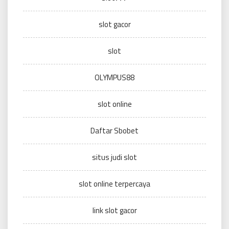
slot gacor
slot
OLYMPUS88
slot online
Daftar Sbobet
situs judi slot
slot online terpercaya
link slot gacor