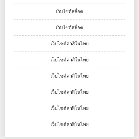
เว็บไซต์สล็อต
เว็บไซต์สล็อต
เว็บไซต์คาสิโนไทย
เว็บไซต์คาสิโนไทย
เว็บไซต์คาสิโนไทย
เว็บไซต์คาสิโนไทย
เว็บไซต์คาสิโนไทย
เว็บไซต์คาสิโนไทย