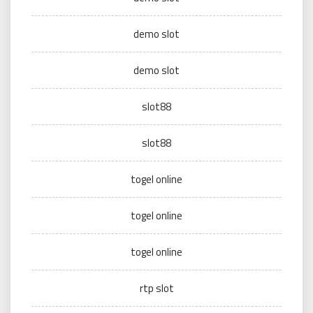
demo slot
demo slot
slot88
slot88
togel online
togel online
togel online
rtp slot