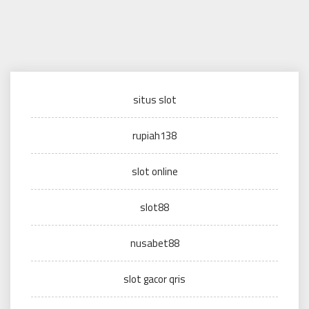
situs slot
⁠rupiah138
slot online
slot88
nusabet88
slot gacor qris