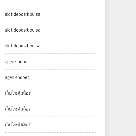
slot deposit pulsa
slot deposit pulsa
slot deposit pulsa
agen sbobet
agen sbobet
เว็บไซต์สล็อต
เว็บไซต์สล็อต
เว็บไซต์สล็อต