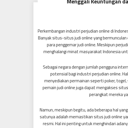
Menggali Keuntungan dari
Perkembangan industri perjudian online di Indon
Banyak situs-situs judi online yang bermuncul
para penggemar judi online. Meskipun perjudia
menghalangi minat masyarakat Indonesia unt
Sebagai negara dengan jumlah pengguna intern
potensial bagi industri perjudian online. Ha
menyediakan permainan seperti poker, togel, s
pemain judi online juga dapat mengakses situs-
perangkat mereka ya
Namun, meskipun begitu, ada beberapa hal yang p
satunya adalah memastikan situs judi online yang
resmi. Hal ini penting untuk menghindari adan