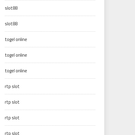
slot88
slot88
togel online
togel online
togel online
rtp slot
rtp slot
rtp slot
rtp slot