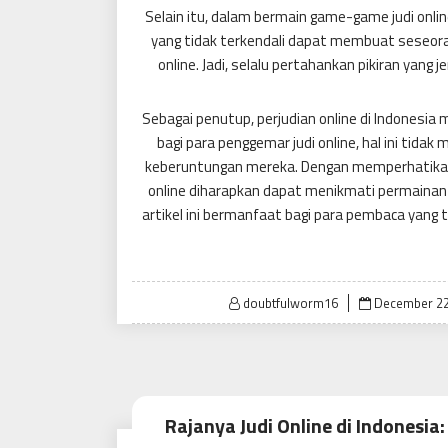
Selain itu, dalam bermain game-game judi onlin
yang tidak terkendali dapat membuat seseor
online. Jadi, selalu pertahankan pikiran yang
Sebagai penutup, perjudian online di Indonesi
bagi para penggemar judi online, hal ini tid
keberuntungan mereka. Dengan memperhatikan h
online diharapkan dapat menikmati permainan 
artikel ini bermanfaat bagi para pembaca yang t
Posted
doubtfulworm16
December 22
on
Rajanya Judi Online di Indonesia