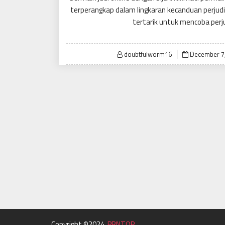
terperangkap dalam lingkaran kecanduan perjudi
tertarik untuk mencoba perju
Posted
doubtfulworm16
December 7
on
Copyright ©2024 .
PBNTOP