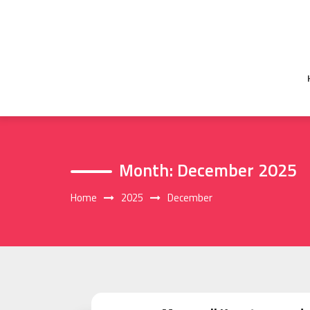
Skip
to
content
Month:
December 2025
Home
2025
December