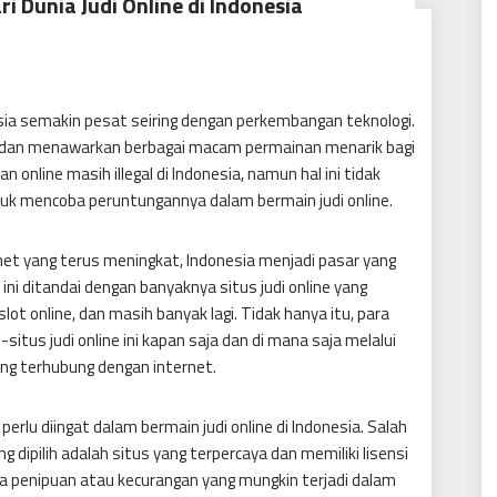
 Dunia Judi Online di Indonesia
esia semakin pesat seiring dengan perkembangan teknologi.
an dan menawarkan berbagai macam permainan menarik bagi
n online masih illegal di Indonesia, namun hal ini tidak
uk mencoba peruntungannya dalam bermain judi online.
et yang terus meningkat, Indonesia menjadi pasar yang
l ini ditandai dengan banyaknya situs judi online yang
lot online, dan masih banyak lagi. Tidak hanya itu, para
situs judi online ini kapan saja dan di mana saja melalui
ng terhubung dengan internet.
erlu diingat dalam bermain judi online di Indonesia. Salah
 dipilih adalah situs yang terpercaya dan memiliki lisensi
ya penipuan atau kecurangan yang mungkin terjadi dalam