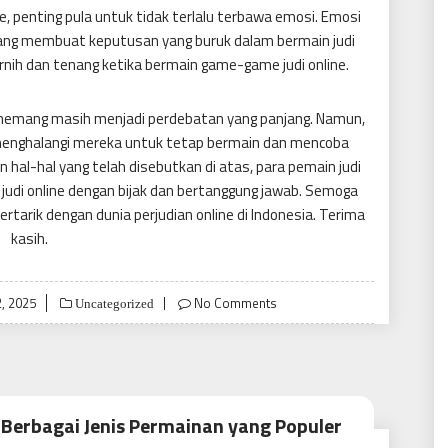
e, penting pula untuk tidak terlalu terbawa emosi. Emosi
ang membuat keputusan yang buruk dalam bermain judi
 jernih dan tenang ketika bermain game-game judi online.
a memang masih menjadi perdebatan yang panjang. Namun,
ak menghalangi mereka untuk tetap bermain dan mencoba
al-hal yang telah disebutkan di atas, para pemain judi
judi online dengan bijak dan bertanggung jawab. Semoga
ertarik dengan dunia perjudian online di Indonesia. Terima
kasih.
, 2025
No Comments
Uncategorized
: Berbagai Jenis Permainan yang Populer